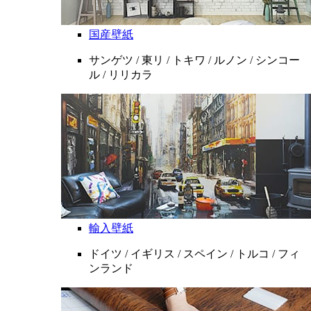
国産壁紙
サンゲツ / 東リ / トキワ / ルノン / シンコー
ル / リリカラ
輸入壁紙
ドイツ / イギリス / スペイン / トルコ / フィ
ンランド