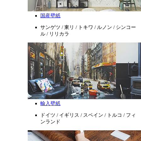
国産壁紙
サンゲツ / 東リ / トキワ / ルノン / シンコー
ル / リリカラ
輸入壁紙
ドイツ / イギリス / スペイン / トルコ / フィ
ンランド