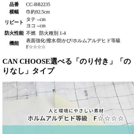
品番
CC-BB2235
横幅
巾約92.5cm
タテ --cm
リピート
ヨコ --cm
防火性能
不燃 防火種別 1-4
表面強化/撥水/防かび/ホルムアルデヒド等級
機能
F☆☆☆☆
CAN CHOOSE
選べる「のり付き」「の
りなし」タイプ