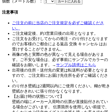
個数（メートル数） ：
注意事項
ご注文の前に当店のご注文規定を必ずご確認くださ
い。
ご注文確定後、約3営業日後の出荷となります。
ご注文をお受けしてからの発注・のり付けとなります
のでお客様のご都合による返品 交換 キャンセル はお
受けすることができません。
画像の色と実際の色が異なって見える場合がありま
す。ご不安な場合は、必ず事前にサンプルでカラーの
確認をお願いします。→
サンプル請求はこちら
出荷後の住所・送付先の変更は転送料が必要となりま
すので、ご注文前にお届け先住所を必ずご確認くださ
い。
のり付き壁紙は2週間以内にご使用ください。糊が乾き
壁紙かきれいに張り付かなくなります。
【お届け時の状態について】
壁紙の端にメーカー入荷時の伝票が直接貼付されてい
る場合がございます。 伝票箇所を使用しない前提で、