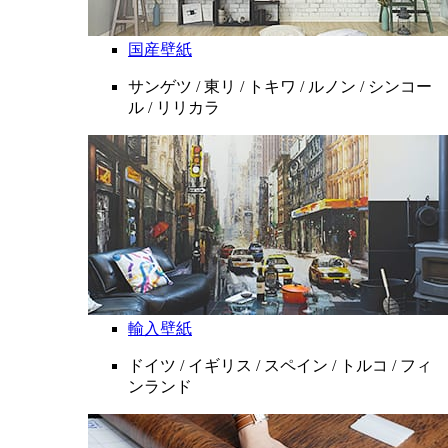
国産壁紙
サンゲツ / 東リ / トキワ / ルノン / シンコー
ル / リリカラ
輸入壁紙
ドイツ / イギリス / スペイン / トルコ / フィ
ンランド