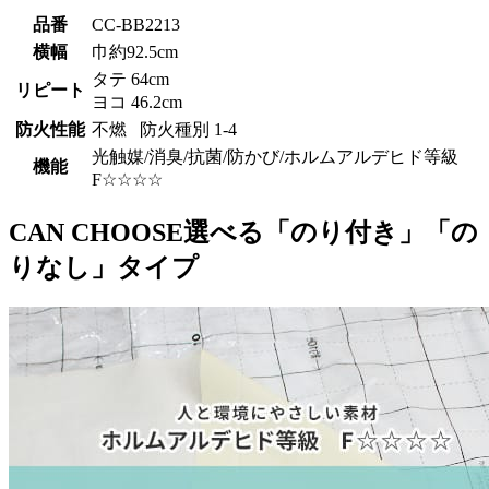
品番
CC-BB2213
横幅
巾約92.5cm
タテ 64cm
リピート
ヨコ 46.2cm
防火性能
不燃 防火種別 1-4
光触媒/消臭/抗菌/防かび/ホルムアルデヒド等級
機能
F☆☆☆☆
CAN CHOOSE
選べる「のり付き」「の
りなし」タイプ