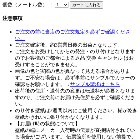
個数（メートル数） ：
注意事項
ご注文の前に当店のご注文規定を必ずご確認くださ
い。
ご注文確定後、約3営業日後の出荷となります。
ご注文をお受けしてからの発注・のり付けとなります
のでお客様のご都合による返品 交換 キャンセル はお
受けすることができません。
画像の色と実際の色が異なって見える場合がありま
す。ご不安な場合は、必ず事前にサンプルでカラーの
確認をお願いします。→
サンプル請求はこちら
出荷後の住所・送付先の変更は転送料が必要となりま
すので、ご注文前にお届け先住所を必ずご確認くださ
い。
のり付き壁紙は2週間以内にご使用ください。糊が乾き
壁紙かきれいに張り付かなくなります。
【お届け時の状態について】
壁紙の端にメーカー入荷時の伝票が直接貼付されてい
る場合がございます。 伝票箇所を使用しない前提で、