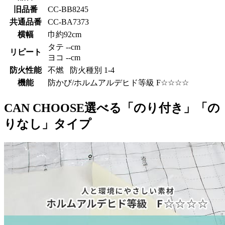
旧品番
CC-BB8245
共通品番
CC-BA7373
横幅
巾約92cm
タテ --cm
リピート
ヨコ --cm
防火性能
不燃 防火種別 1-4
機能
防かび/ホルムアルデヒド等級 F☆☆☆☆
CAN CHOOSE
選べる「のり付き」「の
りなし」タイプ