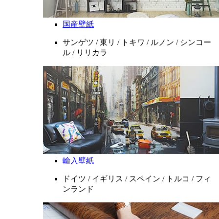
国産壁紙
サンゲツ / 東リ / トキワ / ルノン / シンコー
ル / リリカラ
輸入壁紙
ドイツ / イギリス / スペイン / トルコ / フィ
ンランド