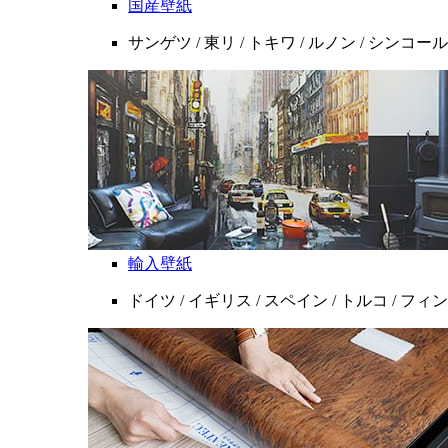
国産壁紙
サンゲツ / 東リ / トキワ / ルノン / シンコール
輸入壁紙
ドイツ / イギリス / スペイン / トルコ / フ