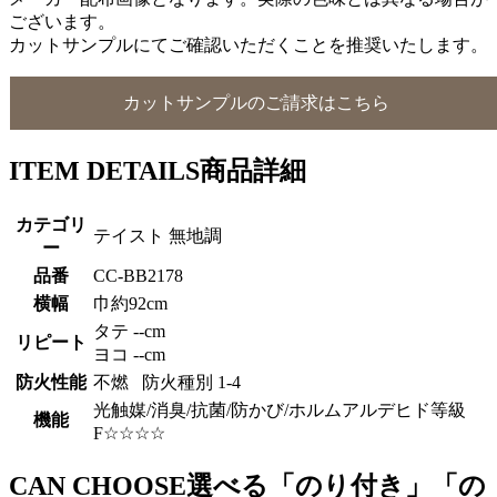
ございます。
カットサンプルにてご確認いただくことを推奨いたします。
カットサンプルのご請求はこちら
ITEM DETAILS
商品詳細
カテゴリ
テイスト 無地調
ー
品番
CC-BB2178
横幅
巾約92cm
タテ --cm
リピート
ヨコ --cm
防火性能
不燃 防火種別 1-4
光触媒/消臭/抗菌/防かび/ホルムアルデヒド等級
機能
F☆☆☆☆
CAN CHOOSE
選べる「のり付き」「の