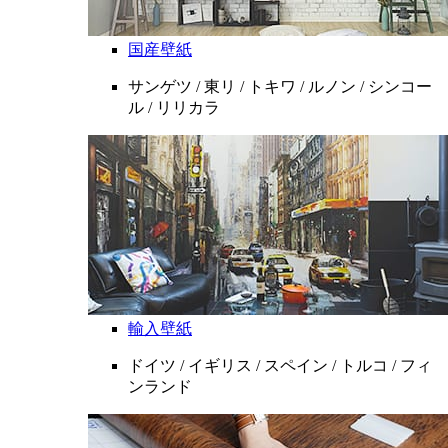
国産壁紙
サンゲツ / 東リ / トキワ / ルノン / シンコー
ル / リリカラ
輸入壁紙
ドイツ / イギリス / スペイン / トルコ / フィ
ンランド