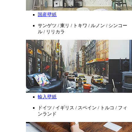
国産壁紙
サンゲツ / 東リ / トキワ / ルノン / シンコー
ル / リリカラ
輸入壁紙
ドイツ / イギリス / スペイン / トルコ / フィ
ンランド