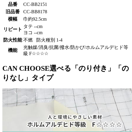
品番
CC-BB2151
旧品番
CC-BB8178
横幅
巾約92.5cm
タテ --cm
リピート
ヨコ --cm
防火性能
不燃 防火種別 1-4
光触媒/消臭/抗菌/撥水/防かび/ホルムアルデヒド等
機能
級 F☆☆☆☆
CAN CHOOSE
選べる「のり付き」「の
りなし」タイプ