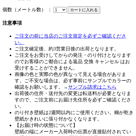
個数（メートル数） ：
注意事項
ご注文の前に当店のご注文規定を必ずご確認くださ
い。
ご注文確定後、約3営業日後の出荷となります。
ご注文をお受けしてからの発注・のり付けとなります
のでお客様のご都合による返品 交換 キャンセル はお
受けすることができません。
画像の色と実際の色が異なって見える場合がありま
す。ご不安な場合は、必ず事前にサンプルでカラーの
確認をお願いします。→
サンプル請求はこちら
出荷後の住所・送付先の変更は転送料が必要となりま
すので、ご注文前にお届け先住所を必ずご確認くださ
い。
のり付き壁紙は2週間以内にご使用ください。糊が乾き
壁紙かきれいに張り付かなくなります。
【お届け時の状態について】
壁紙の端にメーカー入荷時の伝票が直接貼付されてい