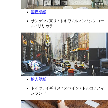
国産壁紙
サンゲツ / 東リ / トキワ / ルノン / シンコー
ル / リリカラ
輸入壁紙
ドイツ / イギリス / スペイン / トルコ / フィ
ンランド