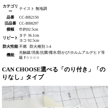
カテゴリ
テイスト 無地調
ー
品番
CC-BB2150
旧品番
CC-BB8297
横幅
巾約92.5cm
タテ 36.1cm
リピート
ヨコ 92.5cm
防火性能
不燃 防火種別 1-4
光触媒/消臭/抗菌/撥水/防かび/ホルムアルデヒド等
機能
級 F☆☆☆☆
CAN CHOOSE
選べる「のり付き」「の
りなし」タイプ