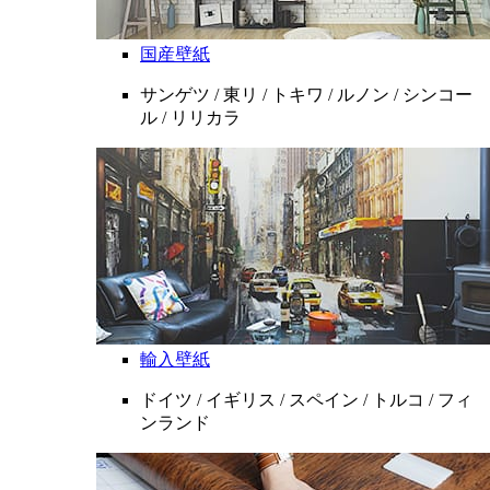
国産壁紙
サンゲツ / 東リ / トキワ / ルノン / シンコー
ル / リリカラ
輸入壁紙
ドイツ / イギリス / スペイン / トルコ / フィ
ンランド