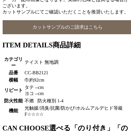
ございます。
カットサンプルにてご確認いただくことを推奨いたします。
カットサンプルのご請求はこちら
ITEM DETAILS
商品詳細
カテゴリ
テイスト 無地調
ー
品番
CC-BB2121
横幅
巾約92cm
タテ --cm
リピート
ヨコ --cm
防火性能
不燃 防火種別 1-4
光触媒/消臭/抗菌/防かび/ホルムアルデヒド等級
機能
F☆☆☆☆
CAN CHOOSE
選べる「のり付き」「の