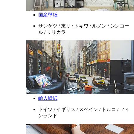
国産壁紙
サンゲツ / 東リ / トキワ / ルノン / シンコー
ル / リリカラ
輸入壁紙
ドイツ / イギリス / スペイン / トルコ / フィ
ンランド