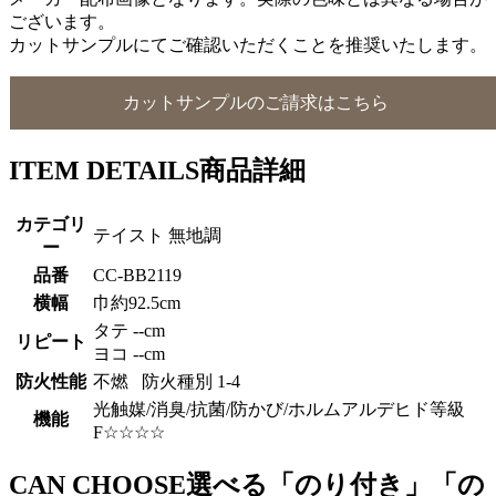
ございます。
カットサンプルにてご確認いただくことを推奨いたします。
カットサンプルのご請求はこちら
ITEM DETAILS
商品詳細
カテゴリ
テイスト 無地調
ー
品番
CC-BB2119
横幅
巾約92.5cm
タテ --cm
リピート
ヨコ --cm
防火性能
不燃 防火種別 1-4
光触媒/消臭/抗菌/防かび/ホルムアルデヒド等級
機能
F☆☆☆☆
CAN CHOOSE
選べる「のり付き」「の