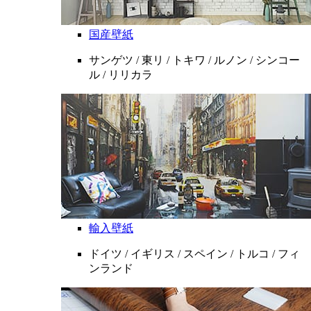
国産壁紙
サンゲツ / 東リ / トキワ / ルノン / シンコー
ル / リリカラ
輸入壁紙
ドイツ / イギリス / スペイン / トルコ / フィ
ンランド