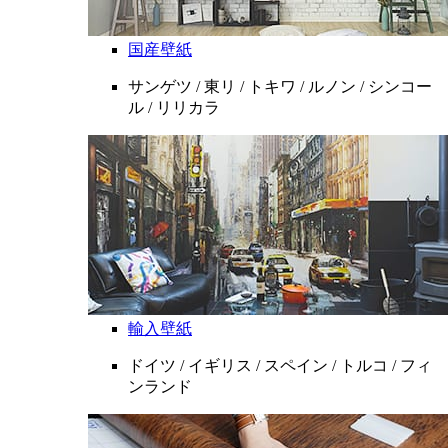
国産壁紙
サンゲツ / 東リ / トキワ / ルノン / シンコー
ル / リリカラ
輸入壁紙
ドイツ / イギリス / スペイン / トルコ / フィ
ンランド