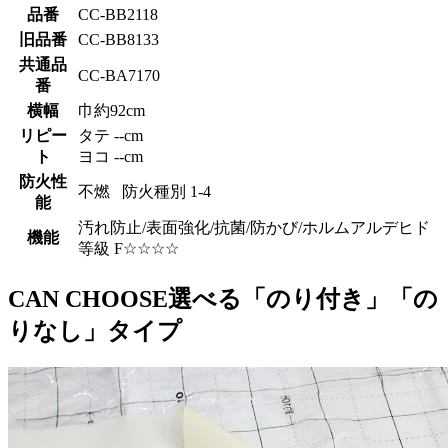
品番
CC-BB2118
旧品番
CC-BB8133
共通品
CC-BA7170
番
横幅
巾約92cm
リピー
タテ --cm
ト
ヨコ --cm
防火性
不燃 防火種別 1-4
能
汚れ防止/表面強化/抗菌/防かび/ホルムアルデヒド
機能
等級 F☆☆☆☆
CAN CHOOSE
選べる「のり付き」「の
りなし」タイプ