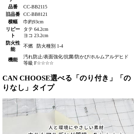
品番
CC-BB2115
旧品番
CC-BB8121
横幅
巾約93cm
リピー
タテ 64.2cm
ト
ヨコ 23.2cm
防火性
不燃 防火種別 1-4
能
汚れ防止/表面強化/抗菌/防かび/ホルムアルデヒド
機能
等級 F☆☆☆☆
CAN CHOOSE
選べる「のり付き」「の
りなし」タイプ