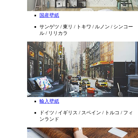
国産壁紙
サンゲツ / 東リ / トキワ / ルノン / シンコー
ル / リリカラ
輸入壁紙
ドイツ / イギリス / スペイン / トルコ / フィ
ンランド