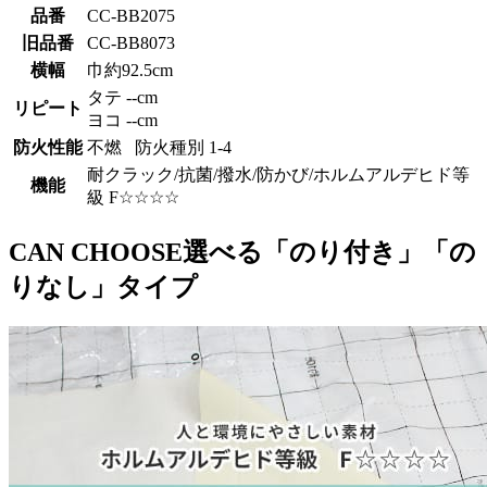
品番
CC-BB2075
旧品番
CC-BB8073
横幅
巾約92.5cm
タテ --cm
リピート
ヨコ --cm
防火性能
不燃 防火種別 1-4
耐クラック/抗菌/撥水/防かび/ホルムアルデヒド等
機能
級 F☆☆☆☆
CAN CHOOSE
選べる「のり付き」「の
りなし」タイプ