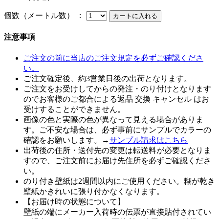
個数（メートル数） ：
注意事項
ご注文の前に当店のご注文規定を必ずご確認くださ
い。
ご注文確定後、約3営業日後の出荷となります。
ご注文をお受けしてからの発注・のり付けとなります
のでお客様のご都合による返品 交換 キャンセル はお
受けすることができません。
画像の色と実際の色が異なって見える場合がありま
す。ご不安な場合は、必ず事前にサンプルでカラーの
確認をお願いします。→
サンプル請求はこちら
出荷後の住所・送付先の変更は転送料が必要となりま
すので、ご注文前にお届け先住所を必ずご確認くださ
い。
のり付き壁紙は2週間以内にご使用ください。糊が乾き
壁紙かきれいに張り付かなくなります。
【お届け時の状態について】
壁紙の端にメーカー入荷時の伝票が直接貼付されてい