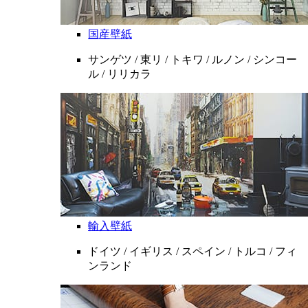
国産壁紙
サンゲツ / 東リ / トキワ / ルノン / シンコー
ル / リリカラ
輸入壁紙
ドイツ / イギリス / スペイン / トルコ / フィ
ンランド