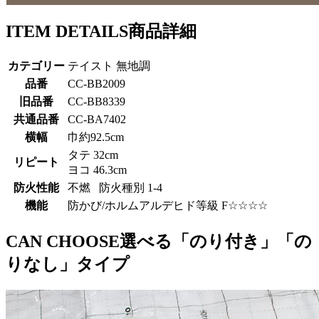
ITEM DETAILS
商品詳細
カテゴリー
テイスト 無地調
品番
CC-BB2009
旧品番
CC-BB8339
共通品番
CC-BA7402
横幅
巾約92.5cm
タテ 32cm
リピート
ヨコ 46.3cm
防火性能
不燃 防火種別 1-4
機能
防かび/ホルムアルデヒド等級 F☆☆☆☆
CAN CHOOSE
選べる「のり付き」「の
りなし」タイプ