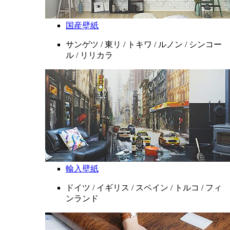
国産壁紙
サンゲツ / 東リ / トキワ / ルノン / シンコー
ル / リリカラ
輸入壁紙
ドイツ / イギリス / スペイン / トルコ / フィ
ンランド