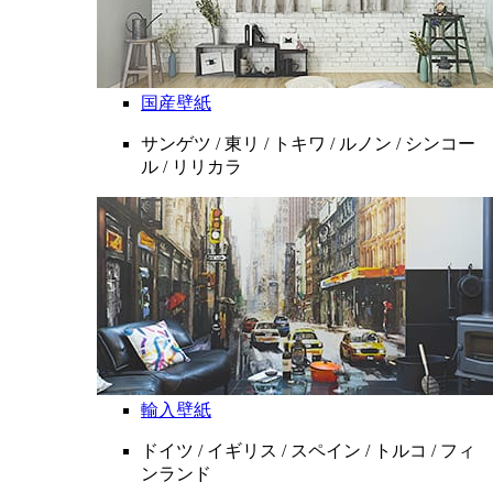
国産壁紙
サンゲツ / 東リ / トキワ / ルノン / シンコー
ル / リリカラ
輸入壁紙
ドイツ / イギリス / スペイン / トルコ / フィ
ンランド