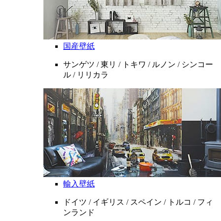
国産壁紙
サンゲツ / 東リ / トキワ / ルノン / シンコー
ル / リリカラ
輸入壁紙
ドイツ / イギリス / スペイン / トルコ / フィ
ンランド