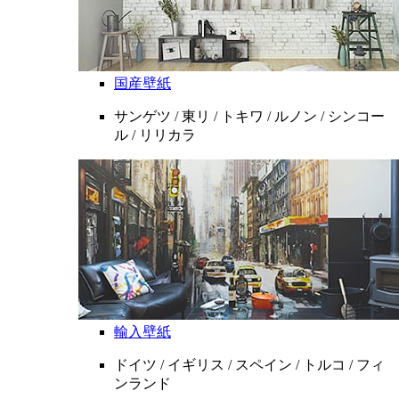
国産壁紙
サンゲツ / 東リ / トキワ / ルノン / シンコー
ル / リリカラ
輸入壁紙
ドイツ / イギリス / スペイン / トルコ / フィ
ンランド