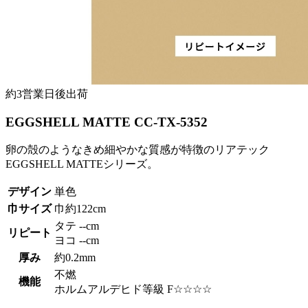
約3営業日後出荷
EGGSHELL MATTE CC-TX-5352
卵の殻のようなきめ細やかな質感が特徴のリアテック
EGGSHELL MATTEシリーズ。
デザイン
単色
巾サイズ
巾約122cm
タテ --cm
リピート
ヨコ --cm
厚み
約0.2mm
不燃
機能
ホルムアルデヒド等級 F☆☆☆☆