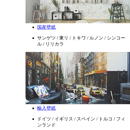
国産壁紙
サンゲツ / 東リ / トキワ / ルノン / シンコー
ル / リリカラ
輸入壁紙
ドイツ / イギリス / スペイン / トルコ / フィ
ンランド