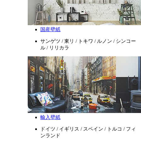
国産壁紙
サンゲツ / 東リ / トキワ / ルノン / シンコー
ル / リリカラ
輸入壁紙
ドイツ / イギリス / スペイン / トルコ / フィ
ンランド