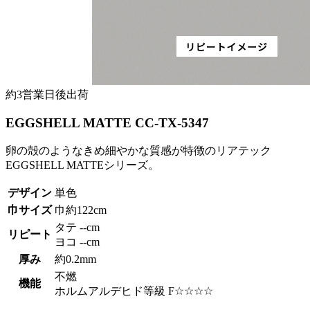
約3営業日後出荷
EGGSHELL MATTE CC-TX-5347
卵の殻のようなきめ細やかな質感が特徴のリアテック
EGGSHELL MATTEシリーズ。
デザイン
単色
巾サイズ
巾約122cm
タテ --cm
リピート
ヨコ --cm
厚み
約0.2mm
不燃
機能
ホルムアルデヒド等級 F☆☆☆☆