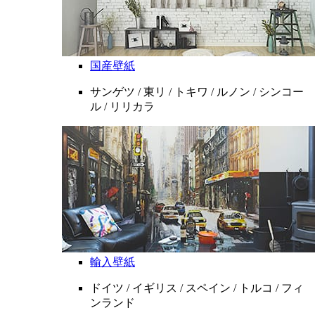
国産壁紙
サンゲツ / 東リ / トキワ / ルノン / シンコー
ル / リリカラ
輸入壁紙
ドイツ / イギリス / スペイン / トルコ / フィ
ンランド