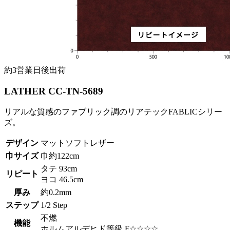
約3営業日後出荷
LATHER CC-TN-5689
リアルな質感のファブリック調のリアテックFABLICシリー
ズ。
デザイン
マットソフトレザー
巾サイズ
巾約122cm
タテ 93cm
リピート
ヨコ 46.5cm
厚み
約0.2mm
ステップ
1/2 Step
不燃
機能
ホルムアルデヒド等級 F☆☆☆☆