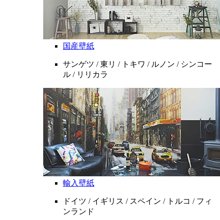
国産壁紙
サンゲツ / 東リ / トキワ / ルノン / シンコー
ル / リリカラ
輸入壁紙
ドイツ / イギリス / スペイン / トルコ / フィ
ンランド