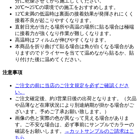
分に乾燥させてから施工してください。
20℃〜25℃の環境での施工をおすすめします。
12℃未満の低温時は裏面の接着効果が発揮されにくく
接着不良が起こりやすくなります。
直射日光が当たる場所や高温の場所に貼る場合は極端
に接着力が強くなり作業が難しくなります。
高温時はフィルムが伸びやすくなります。
本商品を折り曲げて貼る場合は角が白くなる場合があ
りますのでドライヤーを当てて温めながら貼るか、貼
り付けた後に温めてください。
注意事項
ご注文の前に当店のご注文規定を必ずご確認くださ
い。
ご注文確定後、約3営業日後の出荷となります。（欠品
や品薄など在庫状況により別途納期が掛かる場合がご
ざいます。予めご了承お願い致します。）
画像の色と実際の色が異なって見える場合がありま
す。ご不安な場合は、必ず事前にサンプルでカラーの
確認をお願いします。
→カットサンプルのご請求はこ
ちら