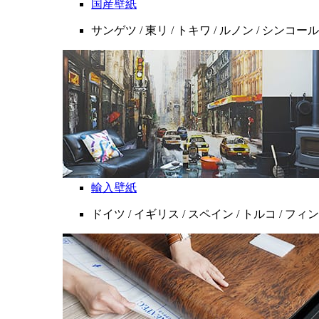
国産壁紙
サンゲツ / 東リ / トキワ / ルノン / シンコール
輸入壁紙
ドイツ / イギリス / スペイン / トルコ / フ