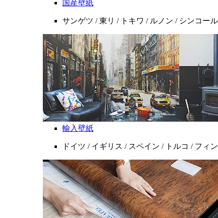
国産壁紙
サンゲツ / 東リ / トキワ / ルノン / シンコール
輸入壁紙
ドイツ / イギリス / スペイン / トルコ / フ