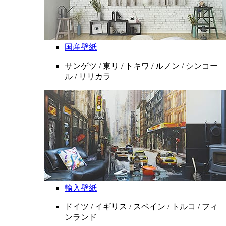
国産壁紙
サンゲツ / 東リ / トキワ / ルノン / シンコー
ル / リリカラ
輸入壁紙
ドイツ / イギリス / スペイン / トルコ / フィ
ンランド