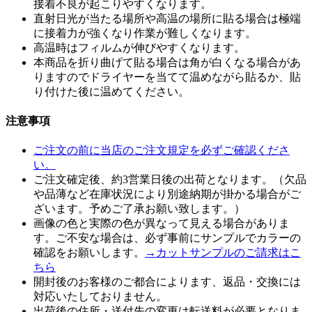
接着不良が起こりやすくなります。
直射日光が当たる場所や高温の場所に貼る場合は極端
に接着力が強くなり作業が難しくなります。
高温時はフィルムが伸びやすくなります。
本商品を折り曲げて貼る場合は角が白くなる場合があ
りますのでドライヤーを当てて温めながら貼るか、貼
り付けた後に温めてください。
注意事項
ご注文の前に当店のご注文規定を必ずご確認くださ
い。
ご注文確定後、約3営業日後の出荷となります。（欠品
や品薄など在庫状況により別途納期が掛かる場合がご
ざいます。予めご了承お願い致します。）
画像の色と実際の色が異なって見える場合がありま
す。ご不安な場合は、必ず事前にサンプルでカラーの
確認をお願いします。
→カットサンプルのご請求はこ
ちら
開封後のお客様のご都合によります、返品・交換には
対応いたしておりません。
出荷後の住所・送付先の変更は転送料が必要となりま