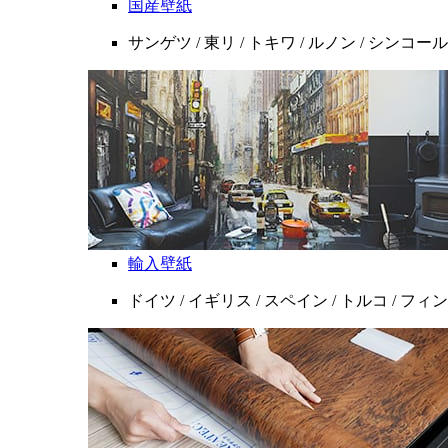
国産壁紙
サンゲツ / 東リ / トキワ / ルノン / シンコール
輸入壁紙
ドイツ / イギリス / スペイン / トルコ / フ