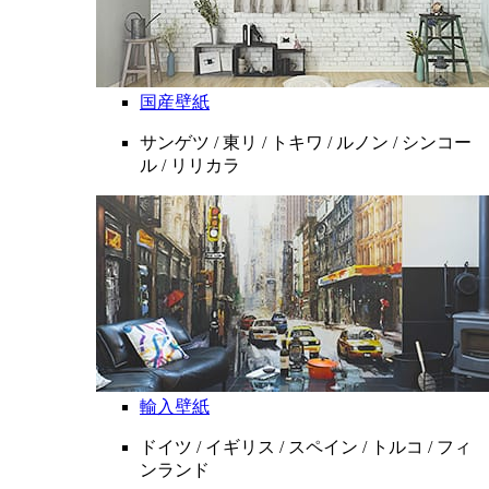
国産壁紙
サンゲツ / 東リ / トキワ / ルノン / シンコー
ル / リリカラ
輸入壁紙
ドイツ / イギリス / スペイン / トルコ / フィ
ンランド