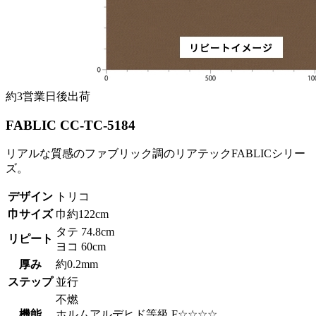
約3営業日後出荷
FABLIC CC-TC-5184
リアルな質感のファブリック調のリアテックFABLICシリー
ズ。
デザイン
トリコ
巾サイズ
巾約122cm
タテ 74.8cm
リピート
ヨコ 60cm
厚み
約0.2mm
ステップ
並行
不燃
機能
ホルムアルデヒド等級 F☆☆☆☆