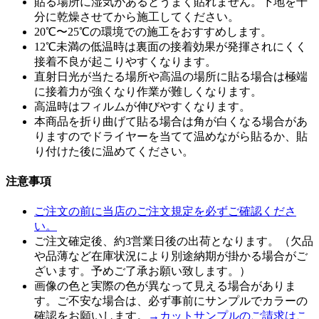
貼る場所に湿気があるとうまく貼れません。下地を十
分に乾燥させてから施工してください。
20℃〜25℃の環境での施工をおすすめします。
12℃未満の低温時は裏面の接着効果が発揮されにくく
接着不良が起こりやすくなります。
直射日光が当たる場所や高温の場所に貼る場合は極端
に接着力が強くなり作業が難しくなります。
高温時はフィルムが伸びやすくなります。
本商品を折り曲げて貼る場合は角が白くなる場合があ
りますのでドライヤーを当てて温めながら貼るか、貼
り付けた後に温めてください。
注意事項
ご注文の前に当店のご注文規定を必ずご確認くださ
い。
ご注文確定後、約3営業日後の出荷となります。（欠品
や品薄など在庫状況により別途納期が掛かる場合がご
ざいます。予めご了承お願い致します。）
画像の色と実際の色が異なって見える場合がありま
す。ご不安な場合は、必ず事前にサンプルでカラーの
確認をお願いします。
→カットサンプルのご請求はこ