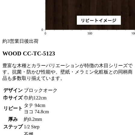
約3営業日後出荷
WOOD CC-TC-5123
豊富な木種とカラーバリエーションが特徴の木目シリーズで
す。抗菌・防かび性能や、壁紙・メラミン化粧板との同柄商
品も多数取り揃えています。
デザイン
ブロックオーク
巾サイズ
巾約122cm
タテ 94cm
リピート
ヨコ 74.8cm
厚み
約0.2mm
ステップ
1/2 Step
不燃