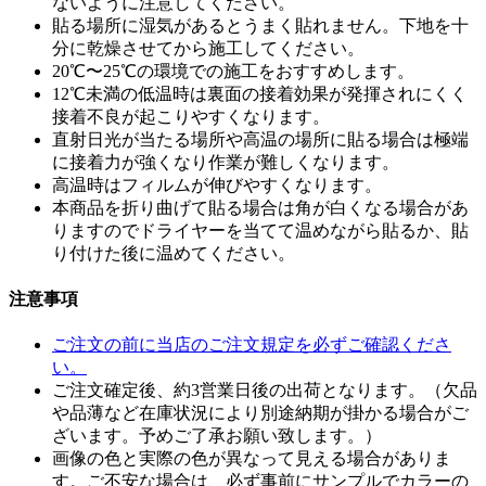
ないように注意してください。
貼る場所に湿気があるとうまく貼れません。下地を十
分に乾燥させてから施工してください。
20℃〜25℃の環境での施工をおすすめします。
12℃未満の低温時は裏面の接着効果が発揮されにくく
接着不良が起こりやすくなります。
直射日光が当たる場所や高温の場所に貼る場合は極端
に接着力が強くなり作業が難しくなります。
高温時はフィルムが伸びやすくなります。
本商品を折り曲げて貼る場合は角が白くなる場合があ
りますのでドライヤーを当てて温めながら貼るか、貼
り付けた後に温めてください。
注意事項
ご注文の前に当店のご注文規定を必ずご確認くださ
い。
ご注文確定後、約3営業日後の出荷となります。（欠品
や品薄など在庫状況により別途納期が掛かる場合がご
ざいます。予めご了承お願い致します。）
画像の色と実際の色が異なって見える場合がありま
す。ご不安な場合は、必ず事前にサンプルでカラーの