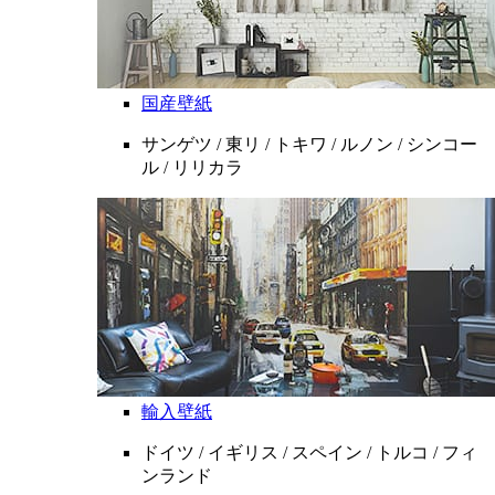
国産壁紙
サンゲツ / 東リ / トキワ / ルノン / シンコー
ル / リリカラ
輸入壁紙
ドイツ / イギリス / スペイン / トルコ / フィ
ンランド