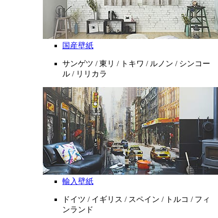
国産壁紙
サンゲツ / 東リ / トキワ / ルノン / シンコー
ル / リリカラ
輸入壁紙
ドイツ / イギリス / スペイン / トルコ / フィ
ンランド