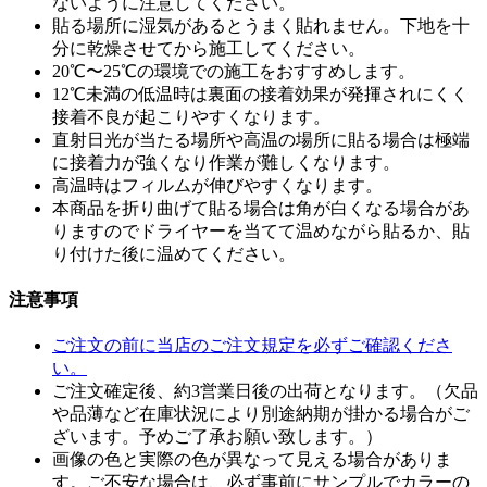
ないように注意してください。
貼る場所に湿気があるとうまく貼れません。下地を十
分に乾燥させてから施工してください。
20℃〜25℃の環境での施工をおすすめします。
12℃未満の低温時は裏面の接着効果が発揮されにくく
接着不良が起こりやすくなります。
直射日光が当たる場所や高温の場所に貼る場合は極端
に接着力が強くなり作業が難しくなります。
高温時はフィルムが伸びやすくなります。
本商品を折り曲げて貼る場合は角が白くなる場合があ
りますのでドライヤーを当てて温めながら貼るか、貼
り付けた後に温めてください。
注意事項
ご注文の前に当店のご注文規定を必ずご確認くださ
い。
ご注文確定後、約3営業日後の出荷となります。（欠品
や品薄など在庫状況により別途納期が掛かる場合がご
ざいます。予めご了承お願い致します。）
画像の色と実際の色が異なって見える場合がありま
す。ご不安な場合は、必ず事前にサンプルでカラーの