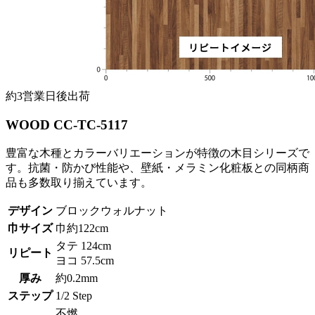
約3営業日後出荷
WOOD CC-TC-5117
豊富な木種とカラーバリエーションが特徴の木目シリーズで
す。抗菌・防かび性能や、壁紙・メラミン化粧板との同柄商
品も多数取り揃えています。
デザイン
ブロックウォルナット
巾サイズ
巾約122cm
タテ 124cm
リピート
ヨコ 57.5cm
厚み
約0.2mm
ステップ
1/2 Step
不燃