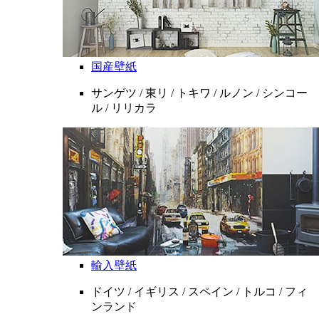
国産壁紙
サンゲツ / 東リ / トキワ / ルノン / シンコー
ル / リリカラ
輸入壁紙
ドイツ / イギリス / スペイン / トルコ / フィ
ンランド