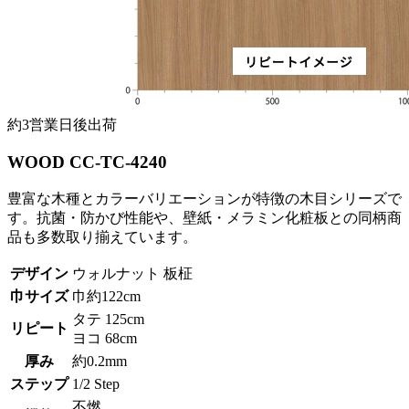
約3営業日後出荷
WOOD CC-TC-4240
豊富な木種とカラーバリエーションが特徴の木目シリーズで
す。抗菌・防かび性能や、壁紙・メラミン化粧板との同柄商
品も多数取り揃えています。
デザイン
ウォルナット 板柾
巾サイズ
巾約122cm
タテ 125cm
リピート
ヨコ 68cm
厚み
約0.2mm
ステップ
1/2 Step
不燃