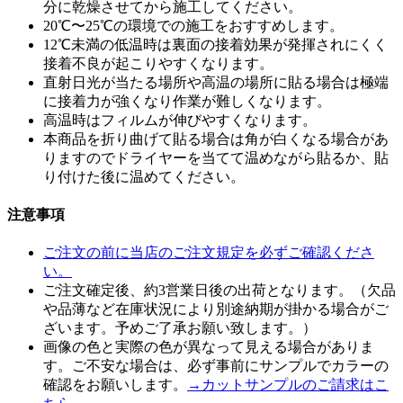
分に乾燥させてから施工してください。
20℃〜25℃の環境での施工をおすすめします。
12℃未満の低温時は裏面の接着効果が発揮されにくく
接着不良が起こりやすくなります。
直射日光が当たる場所や高温の場所に貼る場合は極端
に接着力が強くなり作業が難しくなります。
高温時はフィルムが伸びやすくなります。
本商品を折り曲げて貼る場合は角が白くなる場合があ
りますのでドライヤーを当てて温めながら貼るか、貼
り付けた後に温めてください。
注意事項
ご注文の前に当店のご注文規定を必ずご確認くださ
い。
ご注文確定後、約3営業日後の出荷となります。（欠品
や品薄など在庫状況により別途納期が掛かる場合がご
ざいます。予めご了承お願い致します。）
画像の色と実際の色が異なって見える場合がありま
す。ご不安な場合は、必ず事前にサンプルでカラーの
確認をお願いします。
→カットサンプルのご請求はこ