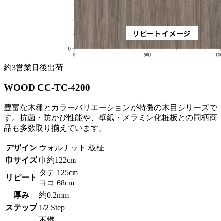
約3営業日後出荷
WOOD CC-TC-4200
豊富な木種とカラーバリエーションが特徴の木目シリーズで
す。抗菌・防かび性能や、壁紙・メラミン化粧板との同柄商
品も多数取り揃えています。
デザイン
ウォルナット 板柾
巾サイズ
巾約122cm
タテ 125cm
リピート
ヨコ 68cm
厚み
約0.2mm
ステップ
1/2 Step
不燃