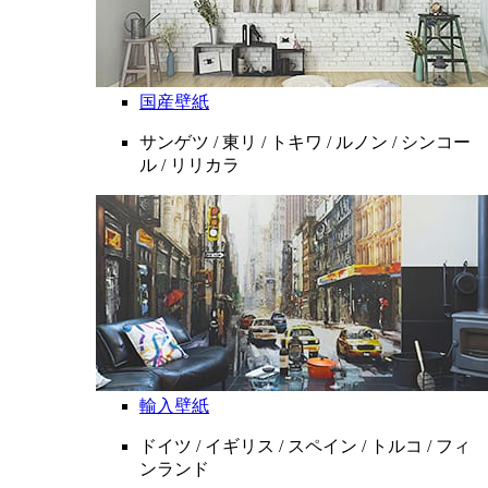
国産壁紙
サンゲツ / 東リ / トキワ / ルノン / シンコー
ル / リリカラ
輸入壁紙
ドイツ / イギリス / スペイン / トルコ / フィ
ンランド