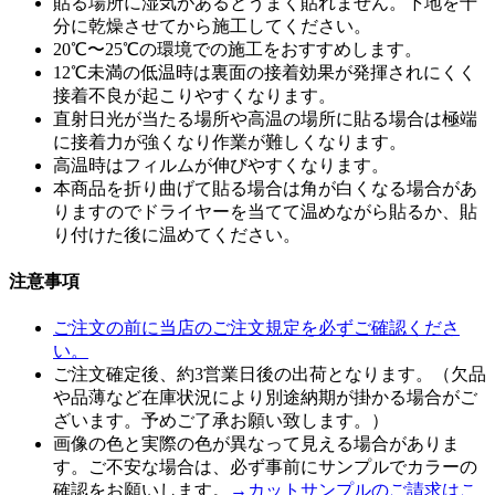
貼る場所に湿気があるとうまく貼れません。下地を十
分に乾燥させてから施工してください。
20℃〜25℃の環境での施工をおすすめします。
12℃未満の低温時は裏面の接着効果が発揮されにくく
接着不良が起こりやすくなります。
直射日光が当たる場所や高温の場所に貼る場合は極端
に接着力が強くなり作業が難しくなります。
高温時はフィルムが伸びやすくなります。
本商品を折り曲げて貼る場合は角が白くなる場合があ
りますのでドライヤーを当てて温めながら貼るか、貼
り付けた後に温めてください。
注意事項
ご注文の前に当店のご注文規定を必ずご確認くださ
い。
ご注文確定後、約3営業日後の出荷となります。（欠品
や品薄など在庫状況により別途納期が掛かる場合がご
ざいます。予めご了承お願い致します。）
画像の色と実際の色が異なって見える場合がありま
す。ご不安な場合は、必ず事前にサンプルでカラーの
確認をお願いします。
→カットサンプルのご請求はこ