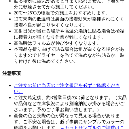
貼る場所に湿気があるとうまく貼れません。下地を十
分に乾燥させてから施工してください。
20℃〜25℃の環境での施工をおすすめします。
12℃未満の低温時は裏面の接着効果が発揮されにくく
接着不良が起こりやすくなります。
直射日光が当たる場所や高温の場所に貼る場合は極端
に接着力が強くなり作業が難しくなります。
高温時はフィルムが伸びやすくなります。
本商品を折り曲げて貼る場合は角が白くなる場合があ
りますのでドライヤーを当てて温めながら貼るか、貼
り付けた後に温めてください。
注意事項
ご注文の前に当店のご注文規定を必ずご確認くださ
い。
ご注文確定後、約3営業日後の出荷となります。（欠品
や品薄など在庫状況により別途納期が掛かる場合がご
ざいます。予めご了承お願い致します。）
画像の色と実際の色が異なって見える場合がありま
す。ご不安な場合は、必ず事前にサンプルでカラーの
確認をお願いします。
→カットサンプルのご請求はこ