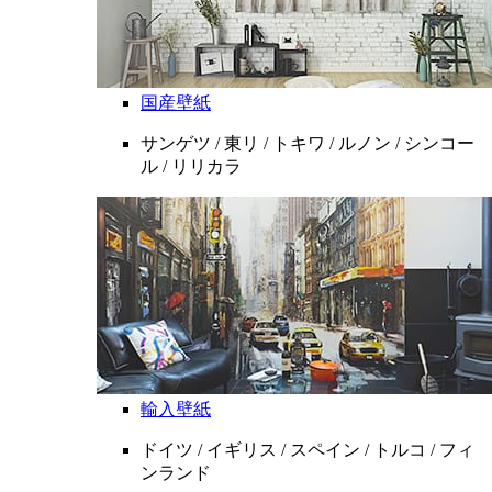
国産壁紙
サンゲツ / 東リ / トキワ / ルノン / シンコー
ル / リリカラ
輸入壁紙
ドイツ / イギリス / スペイン / トルコ / フィ
ンランド