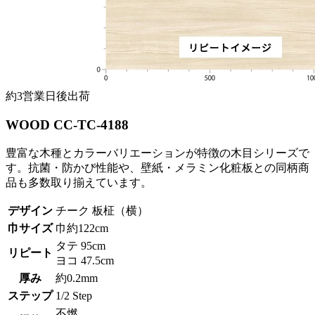
約3営業日後出荷
WOOD CC-TC-4188
豊富な木種とカラーバリエーションが特徴の木目シリーズで
す。抗菌・防かび性能や、壁紙・メラミン化粧板との同柄商
品も多数取り揃えています。
デザイン
チーク 板柾（横）
巾サイズ
巾約122cm
タテ 95cm
リピート
ヨコ 47.5cm
厚み
約0.2mm
ステップ
1/2 Step
不燃