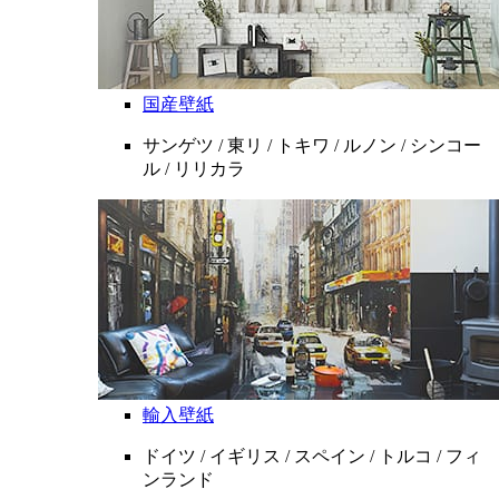
国産壁紙
サンゲツ / 東リ / トキワ / ルノン / シンコー
ル / リリカラ
輸入壁紙
ドイツ / イギリス / スペイン / トルコ / フィ
ンランド