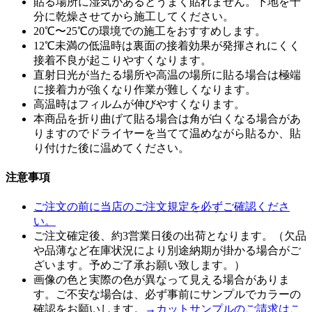
貼る場所に湿気があるとうまく貼れません。下地を十
分に乾燥させてから施工してください。
20℃〜25℃の環境での施工をおすすめします。
12℃未満の低温時は裏面の接着効果が発揮されにくく
接着不良が起こりやすくなります。
直射日光が当たる場所や高温の場所に貼る場合は極端
に接着力が強くなり作業が難しくなります。
高温時はフィルムが伸びやすくなります。
本商品を折り曲げて貼る場合は角が白くなる場合があ
りますのでドライヤーを当てて温めながら貼るか、貼
り付けた後に温めてください。
注意事項
ご注文の前に当店のご注文規定を必ずご確認くださ
い。
ご注文確定後、約3営業日後の出荷となります。（欠品
や品薄など在庫状況により別途納期が掛かる場合がご
ざいます。予めご了承お願い致します。）
画像の色と実際の色が異なって見える場合がありま
す。ご不安な場合は、必ず事前にサンプルでカラーの
確認をお願いします。
→カットサンプルのご請求はこ