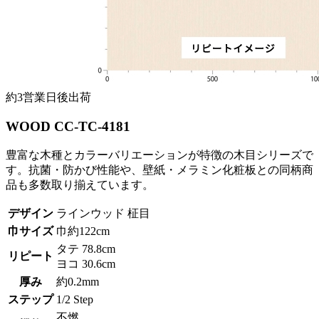
約3営業日後出荷
WOOD CC-TC-4181
豊富な木種とカラーバリエーションが特徴の木目シリーズで
す。抗菌・防かび性能や、壁紙・メラミン化粧板との同柄商
品も多数取り揃えています。
デザイン
ラインウッド 柾目
巾サイズ
巾約122cm
タテ 78.8cm
リピート
ヨコ 30.6cm
厚み
約0.2mm
ステップ
1/2 Step
不燃