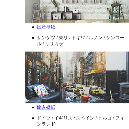
国産壁紙
サンゲツ / 東リ / トキワ / ルノン / シンコー
ル / リリカラ
輸入壁紙
ドイツ / イギリス / スペイン / トルコ / フィ
ンランド