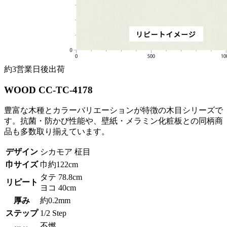
約3営業日後出荷
WOOD CC-TC-4178
豊富な木種とカラーバリエーションが特徴の木目シリーズで
す。抗菌・防かび性能や、壁紙・メラミン化粧板との同柄商
品も多数取り揃えています。
デザイン
シカモア 柾目
巾サイズ
巾約122cm
タテ 78.8cm
リピート
ヨコ 40cm
厚み
約0.2mm
ステップ
1/2 Step
不燃