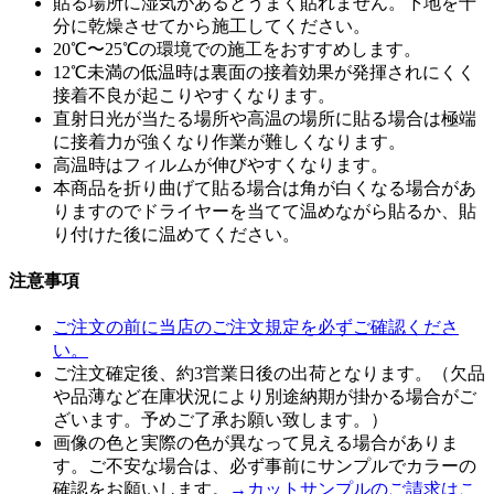
貼る場所に湿気があるとうまく貼れません。下地を十
分に乾燥させてから施工してください。
20℃〜25℃の環境での施工をおすすめします。
12℃未満の低温時は裏面の接着効果が発揮されにくく
接着不良が起こりやすくなります。
直射日光が当たる場所や高温の場所に貼る場合は極端
に接着力が強くなり作業が難しくなります。
高温時はフィルムが伸びやすくなります。
本商品を折り曲げて貼る場合は角が白くなる場合があ
りますのでドライヤーを当てて温めながら貼るか、貼
り付けた後に温めてください。
注意事項
ご注文の前に当店のご注文規定を必ずご確認くださ
い。
ご注文確定後、約3営業日後の出荷となります。（欠品
や品薄など在庫状況により別途納期が掛かる場合がご
ざいます。予めご了承お願い致します。）
画像の色と実際の色が異なって見える場合がありま
す。ご不安な場合は、必ず事前にサンプルでカラーの
確認をお願いします。
→カットサンプルのご請求はこ