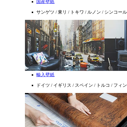
国産壁紙
サンゲツ / 東リ / トキワ / ルノン / シンコール
輸入壁紙
ドイツ / イギリス / スペイン / トルコ / フ