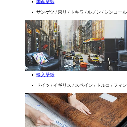
国産壁紙
サンゲツ / 東リ / トキワ / ルノン / シンコール
輸入壁紙
ドイツ / イギリス / スペイン / トルコ / フ