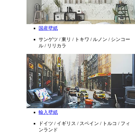
国産壁紙
サンゲツ / 東リ / トキワ / ルノン / シンコー
ル / リリカラ
輸入壁紙
ドイツ / イギリス / スペイン / トルコ / フィ
ンランド