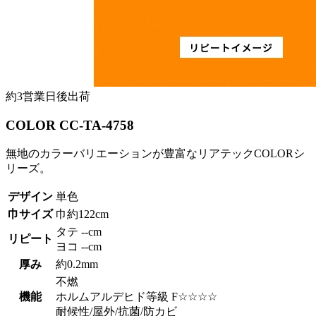
約3営業日後出荷
COLOR CC-TA-4758
無地のカラーバリエーションが豊富なリアテックCOLORシ
リーズ。
デザイン
単色
巾サイズ
巾約122cm
タテ --cm
リピート
ヨコ --cm
厚み
約0.2mm
不燃
機能
ホルムアルデヒド等級 F☆☆☆☆
耐候性/屋外/抗菌/防カビ