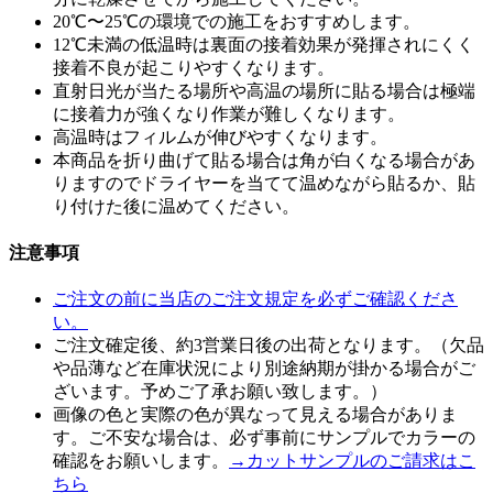
20℃〜25℃の環境での施工をおすすめします。
12℃未満の低温時は裏面の接着効果が発揮されにくく
接着不良が起こりやすくなります。
直射日光が当たる場所や高温の場所に貼る場合は極端
に接着力が強くなり作業が難しくなります。
高温時はフィルムが伸びやすくなります。
本商品を折り曲げて貼る場合は角が白くなる場合があ
りますのでドライヤーを当てて温めながら貼るか、貼
り付けた後に温めてください。
注意事項
ご注文の前に当店のご注文規定を必ずご確認くださ
い。
ご注文確定後、約3営業日後の出荷となります。（欠品
や品薄など在庫状況により別途納期が掛かる場合がご
ざいます。予めご了承お願い致します。）
画像の色と実際の色が異なって見える場合がありま
す。ご不安な場合は、必ず事前にサンプルでカラーの
確認をお願いします。
→カットサンプルのご請求はこ
ちら