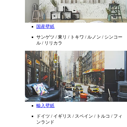
国産壁紙
サンゲツ / 東リ / トキワ / ルノン / シンコー
ル / リリカラ
輸入壁紙
ドイツ / イギリス / スペイン / トルコ / フィ
ンランド