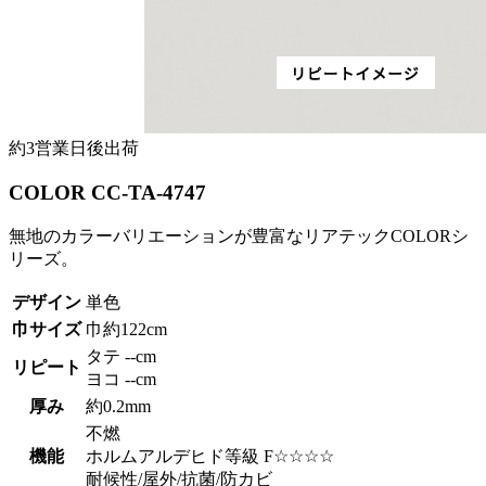
約3営業日後出荷
COLOR CC-TA-4747
無地のカラーバリエーションが豊富なリアテックCOLORシ
リーズ。
デザイン
単色
巾サイズ
巾約122cm
タテ --cm
リピート
ヨコ --cm
厚み
約0.2mm
不燃
機能
ホルムアルデヒド等級 F☆☆☆☆
耐候性/屋外/抗菌/防カビ