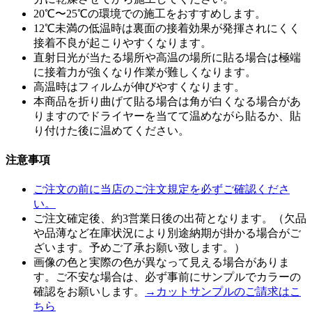
20℃〜25℃の環境での施工をおすすめします。
12℃未満の低温時は裏面の接着効果が発揮されにくく
接着不良が起こりやすくなります。
直射日光が当たる場所や高温の場所に貼る場合は極端
に接着力が強くなり作業が難しくなります。
高温時はフィルムが伸びやすくなります。
本商品を折り曲げて貼る場合は角が白くなる場合があ
りますのでドライヤーを当てて温めながら貼るか、貼
り付けた後に温めてください。
注意事項
ご注文の前に当店のご注文規定を必ずご確認くださ
い。
ご注文確定後、約3営業日後の出荷となります。（欠品
や品薄など在庫状況により別途納期が掛かる場合がご
ざいます。予めご了承お願い致します。）
画像の色と実際の色が異なって見える場合がありま
す。ご不安な場合は、必ず事前にサンプルでカラーの
確認をお願いします。
→カットサンプルのご請求はこ
ちら