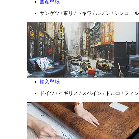
国産壁紙
サンゲツ / 東リ / トキワ / ルノン / シンコール
輸入壁紙
ドイツ / イギリス / スペイン / トルコ / フ