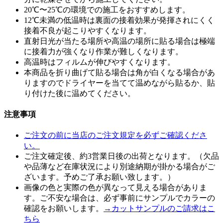
20℃〜25℃の環境での施工をおすすめします。
12℃未満の低温時は裏面の接着効果が発揮されにくく
接着不良が起こりやすくなります。
直射日光が当たる場所や高温の場所に貼る場合は極端
に接着力が強くなり作業が難しくなります。
高温時はフィルムが伸びやすくなります。
本商品を折り曲げて貼る場合は角が白くなる場合があ
りますのでドライヤーを当てて温めながら貼るか、貼
り付けた後に温めてください。
注意事項
ご注文の前に当店のご注文規定を必ずご確認くださ
い。
ご注文確定後、約3営業日後の出荷となります。（欠品
や品薄など在庫状況により別途納期が掛かる場合がご
ざいます。予めご了承お願い致します。）
画像の色と実際の色が異なって見える場合がありま
す。ご不安な場合は、必ず事前にサンプルでカラーの
確認をお願いします。
→カットサンプルのご請求はこ
ちら