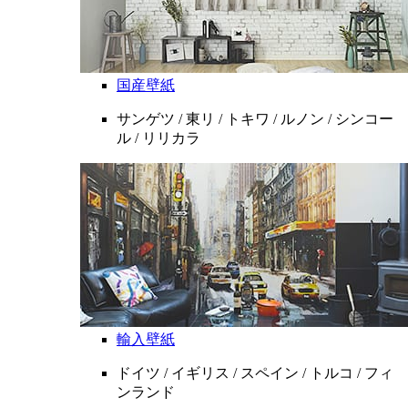
国産壁紙
サンゲツ / 東リ / トキワ / ルノン / シンコー
ル / リリカラ
輸入壁紙
ドイツ / イギリス / スペイン / トルコ / フィ
ンランド