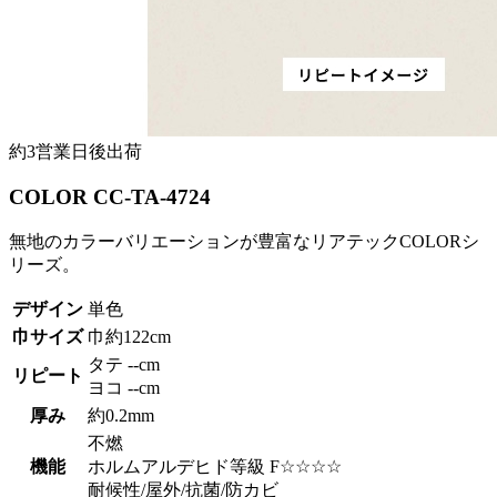
約3営業日後出荷
COLOR CC-TA-4724
無地のカラーバリエーションが豊富なリアテックCOLORシ
リーズ。
デザイン
単色
巾サイズ
巾約122cm
タテ --cm
リピート
ヨコ --cm
厚み
約0.2mm
不燃
機能
ホルムアルデヒド等級 F☆☆☆☆
耐候性/屋外/抗菌/防カビ