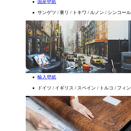
国産壁紙
サンゲツ / 東リ / トキワ / ルノン / シンコール
輸入壁紙
ドイツ / イギリス / スペイン / トルコ / フ