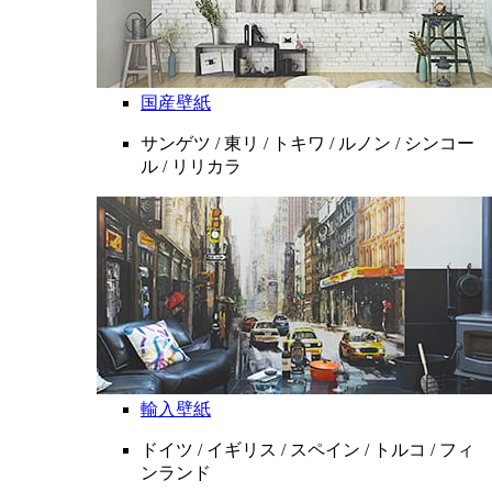
国産壁紙
サンゲツ / 東リ / トキワ / ルノン / シンコー
ル / リリカラ
輸入壁紙
ドイツ / イギリス / スペイン / トルコ / フィ
ンランド