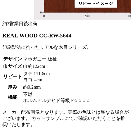
約3営業日後出荷
REAL WOOD CC-RW-5644
印刷製法に拘ったリアルな木目シリーズ。
デザイン
マホガニー 板柾
巾サイズ
巾約122cm
タテ 111.6cm
リピート
ヨコ --cm
厚み
約0.2mm
不燃
機能
ホルムアルデヒド等級 F☆☆☆☆
メーカー配布画像となります。実際の色味とは異なる場合が
ございます。 カットサンプルにてご確認いただくことを推
奨いたします。