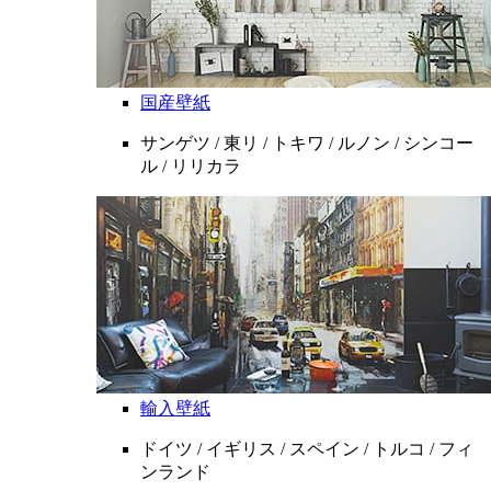
国産壁紙
サンゲツ / 東リ / トキワ / ルノン / シンコー
ル / リリカラ
輸入壁紙
ドイツ / イギリス / スペイン / トルコ / フィ
ンランド