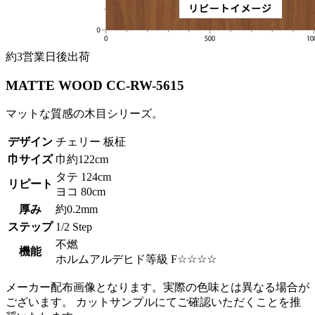
約3営業日後出荷
MATTE WOOD CC-RW-5615
マットな質感の木目シリーズ。
デザイン
チェリー 板柾
巾サイズ
巾約122cm
タテ 124cm
リピート
ヨコ 80cm
厚み
約0.2mm
ステップ
1/2 Step
不燃
機能
ホルムアルデヒド等級 F☆☆☆☆
メーカー配布画像となります。実際の色味とは異なる場合が
ございます。 カットサンプルにてご確認いただくことを推