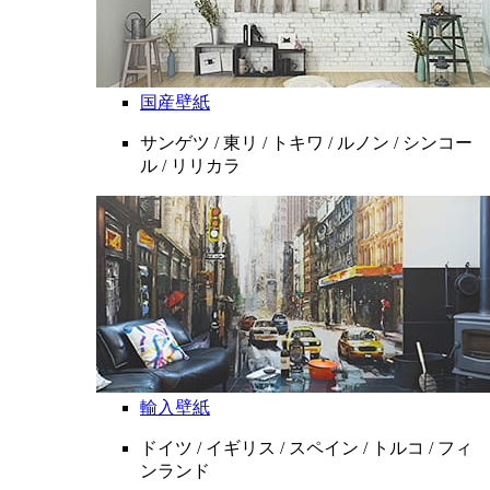
国産壁紙
サンゲツ / 東リ / トキワ / ルノン / シンコー
ル / リリカラ
輸入壁紙
ドイツ / イギリス / スペイン / トルコ / フィ
ンランド