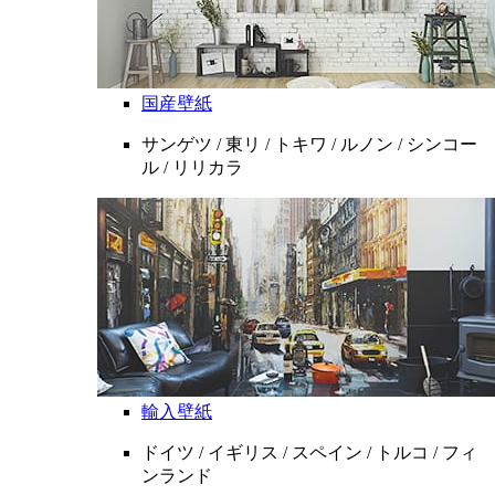
国産壁紙
サンゲツ / 東リ / トキワ / ルノン / シンコー
ル / リリカラ
輸入壁紙
ドイツ / イギリス / スペイン / トルコ / フィ
ンランド