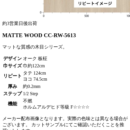
約3営業日後出荷
MATTE WOOD CC-RW-5613
マットな質感の木目シリーズ。
デザイン
オーク 板柾
巾サイズ
巾約122cm
タテ 124cm
リピート
ヨコ 74.5cm
厚み
約0.2mm
ステップ
1/2 Step
不燃
機能
ホルムアルデヒド等級 F☆☆☆☆
メーカー配布画像となります。実際の色味とは異なる場合が
ございます。 カットサンプルにてご確認いただくことを推