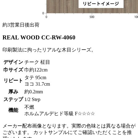
約3営業日後出荷
REAL WOOD CC-RW-4060
印刷製法に拘ったリアルな木目シリーズ。
デザイン
チーク 柾目
巾サイズ
巾約122cm
タテ 95cm
リピート
ヨコ 31.7cm
厚み
約0.2mm
ステップ
1/2 Step
不燃
機能
ホルムアルデヒド等級 F☆☆☆☆
メーカー配布画像となります。実際の色味とは異なる場合が
ございます。 カットサンプルにてご確認いただくことを推