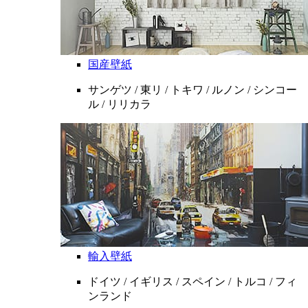
国産壁紙
サンゲツ / 東リ / トキワ / ルノン / シンコー
ル / リリカラ
輸入壁紙
ドイツ / イギリス / スペイン / トルコ / フィ
ンランド