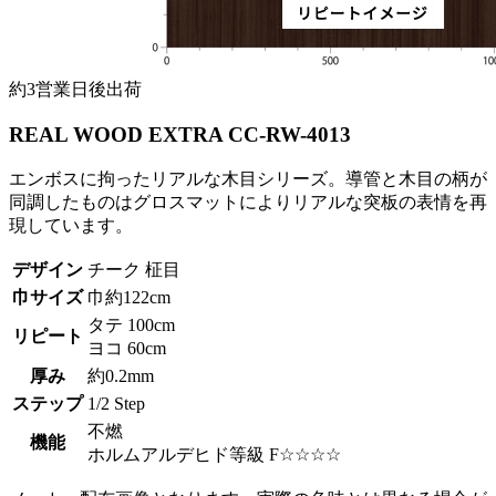
約3営業日後出荷
REAL WOOD EXTRA CC-RW-4013
エンボスに拘ったリアルな木目シリーズ。導管と木目の柄が
同調したものはグロスマットによりリアルな突板の表情を再
現しています。
デザイン
チーク 柾目
巾サイズ
巾約122cm
タテ 100cm
リピート
ヨコ 60cm
厚み
約0.2mm
ステップ
1/2 Step
不燃
機能
ホルムアルデヒド等級 F☆☆☆☆