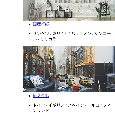
国産壁紙
サンゲツ / 東リ / トキワ / ルノン / シンコー
ル / リリカラ
輸入壁紙
ドイツ / イギリス / スペイン / トルコ / フィ
ンランド