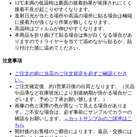
12℃未満の低温時は裏面の接着効果が発揮されにくく
接着不良が起こりやすくなります。
直射日光が当たる場所や高温の場所に貼る場合は極端
に接着力が強くなり作業が難しくなります。
高温時はフィルムが伸びやすくなります。
本商品を折り曲げて貼る場合は角が白くなる場合があ
りますのでドライヤーを当てて温めながら貼るか、貼
り付けた後に温めてください。
注意事項
ご注文の前に当店のご注文規定を必ずご確認くださ
い。
ご注文確定後、約3営業日後の出荷となります。（欠品
や品薄など在庫状況により別途納期が掛かる場合がご
ざいます。予めご了承お願い致します。）
画像の色と実際の色が異なって見える場合がありま
す。ご不安な場合は、必ず事前にサンプルでカラーの
確認をお願いします。
→カットサンプルのご請求はこ
ちら
開封後のお客様のご都合によります、返品・交換には