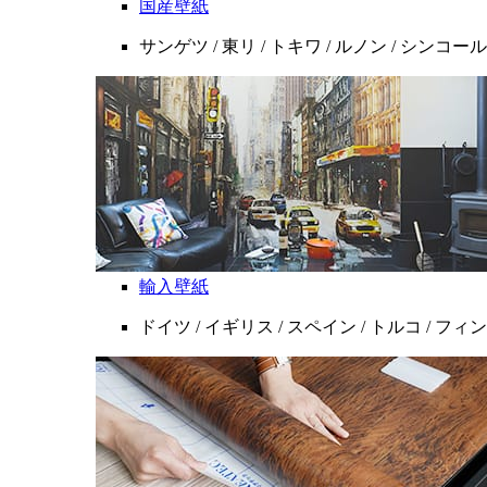
国産壁紙
サンゲツ / 東リ / トキワ / ルノン / シンコール
輸入壁紙
ドイツ / イギリス / スペイン / トルコ / フ