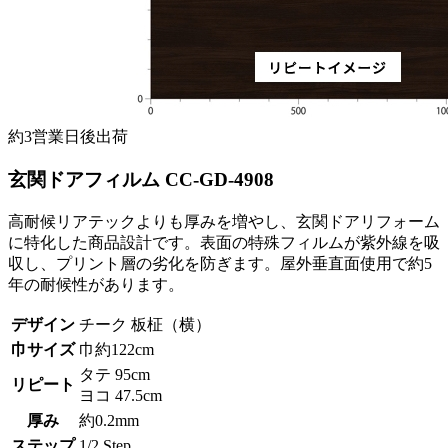
約3営業日後出荷
玄関ドアフィルム CC-GD-4908
高耐候リアテックよりも厚みを増やし、玄関ドアリフォーム
に特化した商品設計です。表面の特殊フィルムが紫外線を吸
収し、プリント層の劣化を防ぎます。屋外垂直面使用で約5
年の耐候性があります。
デザイン
チーク 板柾（横）
巾サイズ
巾約122cm
タテ 95cm
リピート
ヨコ 47.5cm
厚み
約0.2mm
ステップ
1/2 Step