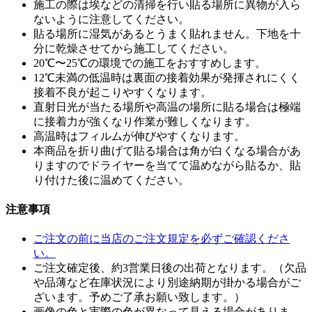
施工の際は埃などの清掃を行い貼る場所に異物が入ら
ないように注意してください。
貼る場所に湿気があるとうまく貼れません。下地を十
分に乾燥させてから施工してください。
20℃〜25℃の環境での施工をおすすめします。
12℃未満の低温時は裏面の接着効果が発揮されにくく
接着不良が起こりやすくなります。
直射日光が当たる場所や高温の場所に貼る場合は極端
に接着力が強くなり作業が難しくなります。
高温時はフィルムが伸びやすくなります。
本商品を折り曲げて貼る場合は角が白くなる場合があ
りますのでドライヤーを当てて温めながら貼るか、貼
り付けた後に温めてください。
注意事項
ご注文の前に当店のご注文規定を必ずご確認くださ
い。
ご注文確定後、約3営業日後の出荷となります。（欠品
や品薄など在庫状況により別途納期が掛かる場合がご
ざいます。予めご了承お願い致します。）
画像の色と実際の色が異なって見える場合がありま