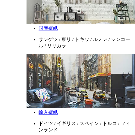
国産壁紙
サンゲツ / 東リ / トキワ / ルノン / シンコー
ル / リリカラ
輸入壁紙
ドイツ / イギリス / スペイン / トルコ / フィ
ンランド