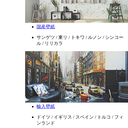
国産壁紙
サンゲツ / 東リ / トキワ / ルノン / シンコー
ル / リリカラ
輸入壁紙
ドイツ / イギリス / スペイン / トルコ / フィ
ンランド