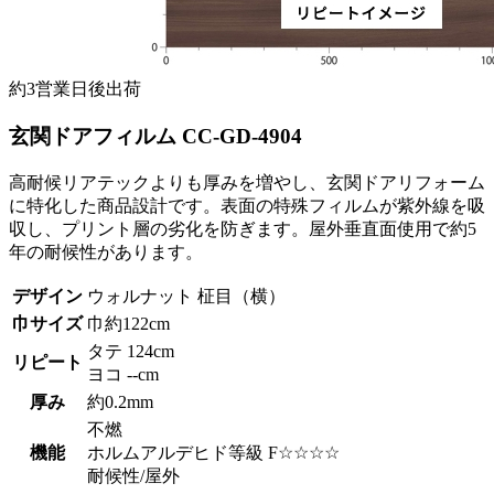
約3営業日後出荷
玄関ドアフィルム CC-GD-4904
高耐候リアテックよりも厚みを増やし、玄関ドアリフォーム
に特化した商品設計です。表面の特殊フィルムが紫外線を吸
収し、プリント層の劣化を防ぎます。屋外垂直面使用で約5
年の耐候性があります。
デザイン
ウォルナット 柾目（横）
巾サイズ
巾約122cm
タテ 124cm
リピート
ヨコ --cm
厚み
約0.2mm
不燃
機能
ホルムアルデヒド等級 F☆☆☆☆
耐候性/屋外